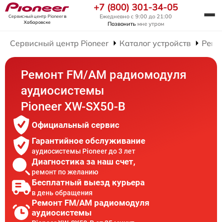
+7 (800) 301-34-05
Ежедневно с 9:00 до 21:00
Сервисный центр Pioneer
в
Хабаровске
Позвонить
мне утром
Сервисный центр Pioneer
Каталог устройств
Ремо
Ремонт FM/AM радиомодуля
аудиосистемы
Pioneer XW-SX50-B
Официальный сервис
Гарантийное обслуживание
аудиосистемы Pioneer до 3 лет
Диагностика за наш счет,
ремонт по желанию
Бесплатный выезд курьера
в день обращения
Ремонт FM/AM радиомодуля
аудиосистемы