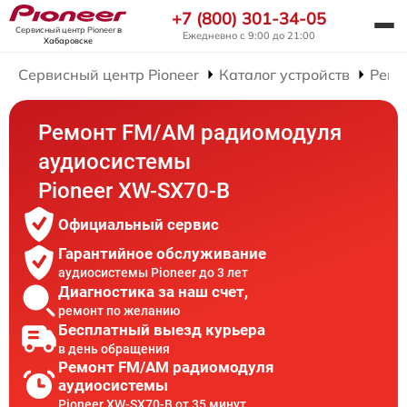
+7 (800) 301-34-05
Сервисный центр Pioneer
в
Ежедневно с 9:00 до 21:00
Хабаровске
Сервисный центр Pioneer
Каталог устройств
Ремо
Ремонт FM/AM радиомодуля
аудиосистемы
Pioneer XW-SX70-B
Официальный сервис
Гарантийное обслуживание
аудиосистемы Pioneer до 3 лет
Диагностика за наш счет,
ремонт по желанию
Бесплатный выезд курьера
в день обращения
Ремонт FM/AM радиомодуля
аудиосистемы
Pioneer XW-SX70-B от 35 минут