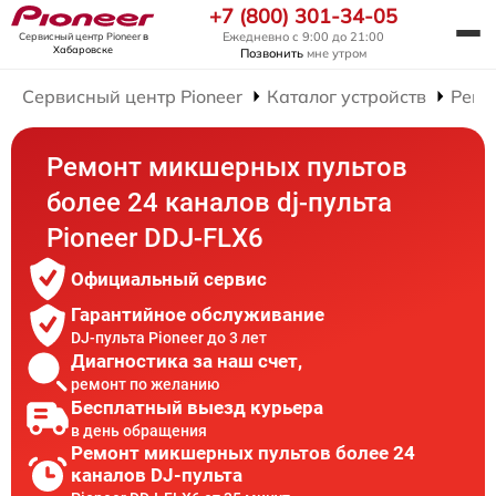
+7 (800) 301-34-05
Ежедневно с 9:00 до 21:00
Сервисный центр Pioneer
в
Хабаровске
Позвонить
мне утром
Сервисный центр Pioneer
Каталог устройств
Ремо
Ремонт микшерных пультов
более 24 каналов dj-пульта
Pioneer DDJ-FLX6
Официальный сервис
Гарантийное обслуживание
DJ-пульта Pioneer до 3 лет
Диагностика за наш счет,
ремонт по желанию
Бесплатный выезд курьера
в день обращения
Ремонт микшерных пультов более 24
каналов DJ-пульта