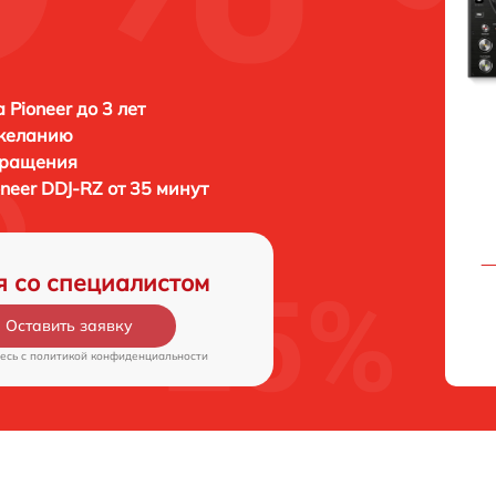
 Pioneer до 3 лет
 желанию
бращения
oneer DDJ-RZ от 35 минут
я со специалистом
Оставить заявку
есь c
политикой конфиденциальности