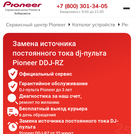
+7 (800) 301-34-05
Сервисный центр Pioneer
в
Ежедневно с 9:00 до 21:00
Хабаровске
Сервисный центр Pioneer
Каталог устройств
Ремо
Замена источника
постоянного тока dj-пульта
Pioneer DDJ-RZ
Официальный сервис
Гарантийное обслуживание
DJ-пульта Pioneer до 3 лет
Диагностика за наш счет,
ремонт по желанию
Бесплатный выезд курьера
в день обращения
Замена источника постоянного тока DJ-
пульта
Pioneer DDJ-RZ от 35 минут