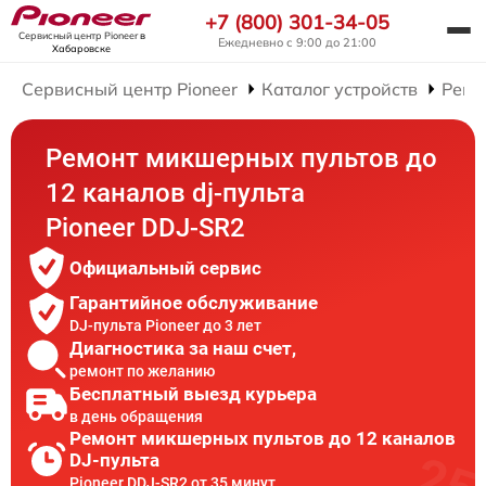
+7 (800) 301-34-05
Сервисный центр Pioneer
в
Ежедневно с 9:00 до 21:00
Хабаровске
Сервисный центр Pioneer
Каталог устройств
Ремо
Ремонт микшерных пультов до
12 каналов dj-пульта
Pioneer DDJ-SR2
Официальный сервис
Гарантийное обслуживание
DJ-пульта Pioneer до 3 лет
Диагностика за наш счет,
ремонт по желанию
Бесплатный выезд курьера
в день обращения
Ремонт микшерных пультов до 12 каналов
DJ-пульта
Pioneer DDJ-SR2 от 35 минут