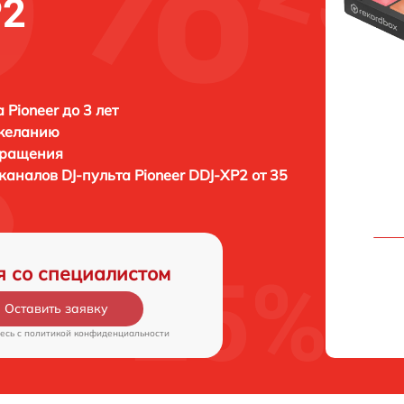
P2
 Pioneer до 3 лет
 желанию
бращения
каналов DJ-пульта
Pioneer DDJ-XP2 от 35
я со специалистом
Оставить заявку
есь c
политикой конфиденциальности