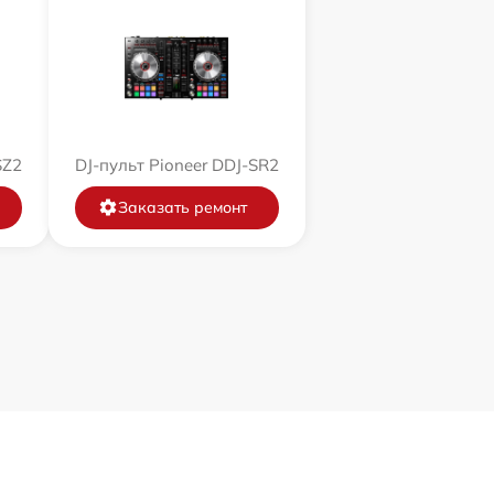
SZ2
DJ-пульт Pioneer DDJ-SR2
Заказать ремонт