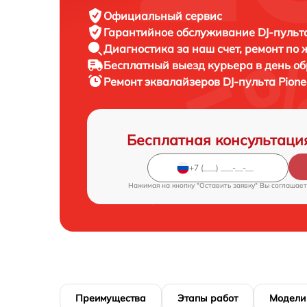
Официальный сервис
Гарантийное обслуживание
DJ-пульта
Диагностика за наш счет,
ремонт по
Бесплатный выезд курьера
в день о
Ремонт эквалайзеров DJ-пульта
Pione
Бесплатная консультаци
Нажимая на кнопку "Оставить заявку" Вы соглашает
Преимущества
Этапы работ
Модели