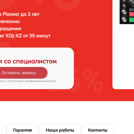
 Pioneer до 3 лет
 желанию
бращения
er XDJ-XZ от 35 минут
я со специалистом
Оставить заявку
есь c
политикой конфиденциальности
Гарантия
Наши работы
Контакты