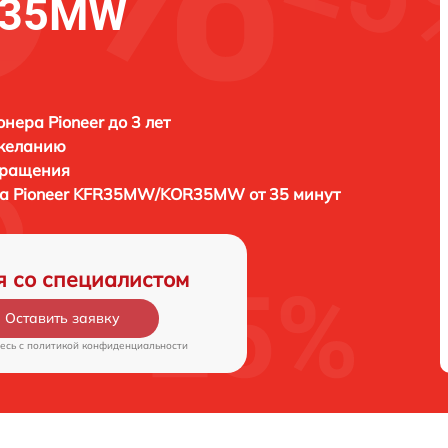
R35MW
нера Pioneer до 3 лет
 желанию
бращения
ра
Pioneer KFR35MW/KOR35MW от 35 минут
я со специалистом
Оставить заявку
есь c
политикой конфиденциальности