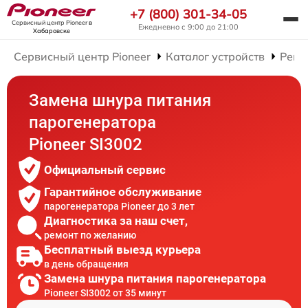
+7 (800) 301-34-05
Сервисный центр Pioneer
в
Ежедневно с 9:00 до 21:00
Хабаровске
Сервисный центр Pioneer
Каталог устройств
Ремо
Замена шнура питания
парогенератора
Pioneer SI3002
Официальный сервис
Гарантийное обслуживание
парогенератора Pioneer до 3 лет
Диагностика за наш счет,
ремонт по желанию
Бесплатный выезд курьера
в день обращения
Замена шнура питания парогенератора
Pioneer SI3002 от 35 минут