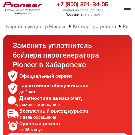
+7 (800) 301-34-05
Ежедневно с 9:00 до 21:00
Сервисный центр Pioneer
в
Хабаровске
Позвонить
мне утром
Сервисный центр Pioneer
Каталог устройств
Ремо
Заменить уплотнитель
бойлера парогенератора
Pioneer в Хабаровске
Официальный сервис
Гарантийное обслуживание
до 3 лет
Диагностика за наш счет,
ремонт по желанию
Бесплатный выезд курьера
в день обращения
Срочный ремонт
от 35 минут