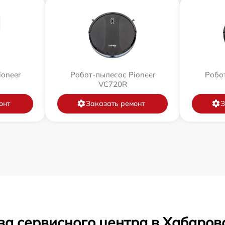
ioneer
Робот-пылесос Pioneer
Робот
VC720R
онт
Заказать ремонт
З
ва сервисного центра в Хабаров