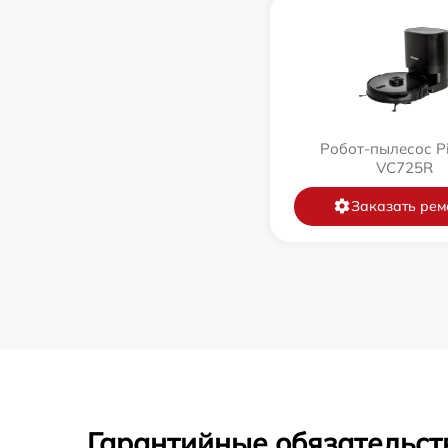
Робот-пылесос P
VC725R
Заказать рем
Гарантийные обязательст