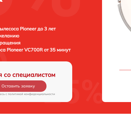
ылесоса Pioneer до 3 лет
 желанию
бращения
оса
Pioneer VC700R от 35 минут
я со специалистом
Оставить заявку
есь c
политикой конфиденциальности