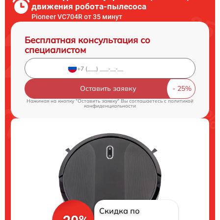
движения робота-пылесоса
Pioneer VC704R от 35 минут
Бесплатная консультация со
специалистом
Оставить заявку
Нажимая на кнопку "Оставить заявку" Вы соглашаетесь c
политикой
конфиденциальности
Скидка по