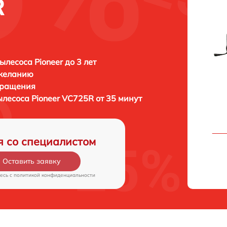
R
ылесоса Pioneer до 3 лет
 желанию
бращения
ылесоса
Pioneer VC725R от 35 минут
я со специалистом
Оставить заявку
есь c
политикой конфиденциальности