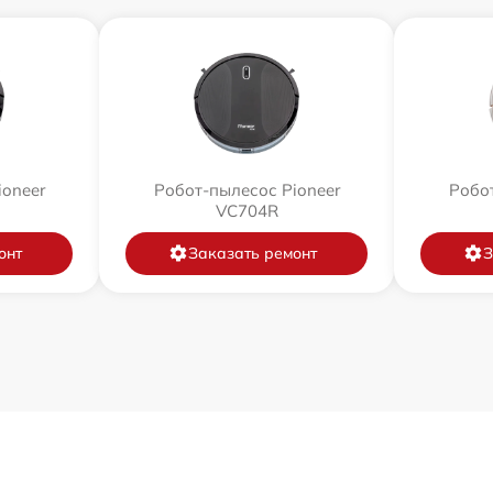
ioneer
Робот-пылесос Pioneer
Робот
VC704R
онт
Заказать ремонт
З