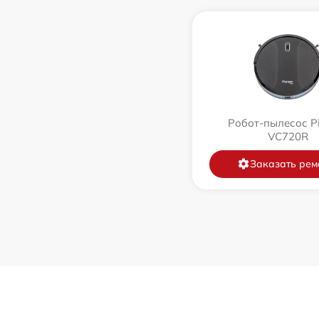
Робот-пылесос P
VC720R
Заказать рем