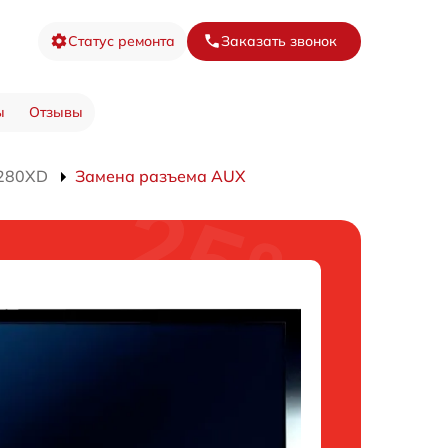
Статус ремонта
Заказать звонок
ы
Отзывы
4280XD
Замена разъема AUX