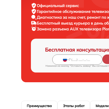
Официальный сервис
Гарантийное обслуживание
телевизор
Диагностика за наш счет,
ремонт по
Бесплатный выезд курьера
в день о
Замена разъема AUX телевизора
Pio
Бесплатная консультаци
Нажимая на кнопку "Оставить заявку" Вы соглашает
Преимущества
Этапы работ
Модели