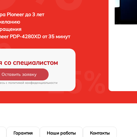
а Pioneer до 3 лет
 желанию
бращения
neer PDP-4280XD от 35 минут
я со специалистом
Оставить заявку
есь c
политикой конфиденциальности
Гарантия
Наши работы
Контакты