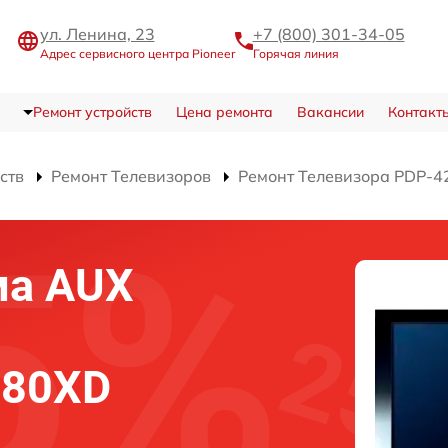
ул. Ленина, 23
+7 (800) 301-34-05
Адрес сервисного центра Pioneer
Горячая линия
Ремонт устройств
Цена ремонта
Вакансии
Контакт
ств
Ремонт Телевизоров
Ремонт Телевизора PDP-
ма AUX
280XD