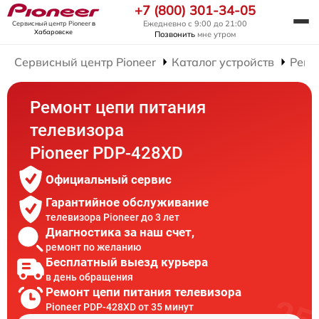
+7 (800) 301-34-05
Ежедневно с 9:00 до 21:00
Сервисный центр Pioneer
в
Хабаровске
Позвонить
мне утром
Сервисный центр Pioneer
Каталог устройств
Ремо
Ремонт цепи питания
телевизора
Pioneer PDP-428XD
Официальный сервис
Гарантийное обслуживание
телевизора Pioneer до 3 лет
Диагностика за наш счет,
ремонт по желанию
Бесплатный выезд курьера
в день обращения
Ремонт цепи питания телевизора
Pioneer PDP-428XD от 35 минут