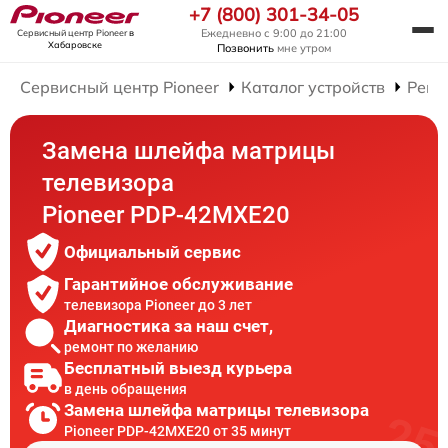
+7 (800) 301-34-05
Ежедневно с 9:00 до 21:00
Сервисный центр Pioneer
в
Хабаровске
Позвонить
мне утром
Сервисный центр Pioneer
Каталог устройств
Ремо
Замена шлейфа матрицы
телевизора
Pioneer PDP-42MXE20
Официальный сервис
Гарантийное обслуживание
телевизора Pioneer до 3 лет
Диагностика за наш счет,
ремонт по желанию
Бесплатный выезд курьера
в день обращения
Замена шлейфа матрицы телевизора
Pioneer PDP-42MXE20 от 35 минут