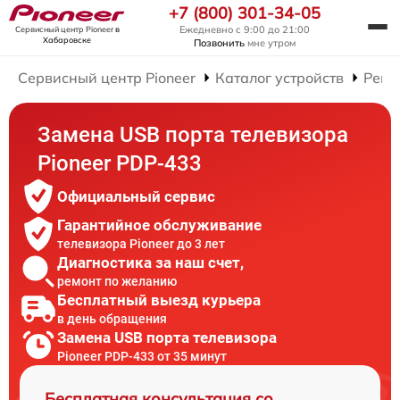
+7 (800) 301-34-05
Ежедневно с 9:00 до 21:00
Сервисный центр Pioneer
в
Хабаровске
Позвонить
мне утром
Сервисный центр Pioneer
Каталог устройств
Ремо
Замена USB порта телевизора
Pioneer PDP-433
Официальный сервис
Гарантийное обслуживание
телевизора Pioneer до 3 лет
Диагностика за наш счет,
ремонт по желанию
Бесплатный выезд курьера
в день обращения
Замена USB порта телевизора
Pioneer PDP-433 от 35 минут
Бесплатная консультация со