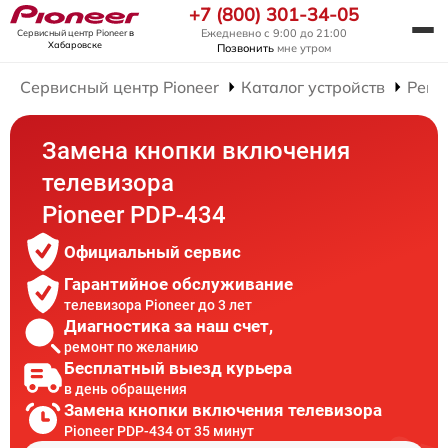
+7 (800) 301-34-05
Ежедневно с 9:00 до 21:00
Сервисный центр Pioneer
в
Хабаровске
Позвонить
мне утром
Сервисный центр Pioneer
Каталог устройств
Ремо
Замена кнопки включения
телевизора
Pioneer PDP-434
Официальный сервис
Гарантийное обслуживание
телевизора Pioneer до 3 лет
Диагностика за наш счет,
ремонт по желанию
Бесплатный выезд курьера
в день обращения
Замена кнопки включения телевизора
Pioneer PDP-434 от 35 минут