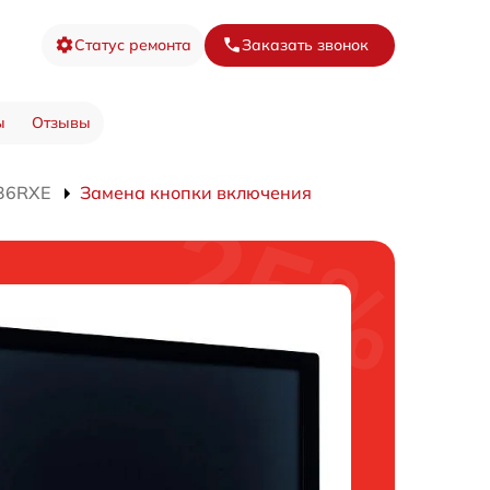
Статус ремонта
Заказать звонок
ы
Отзывы
436RXE
Замена кнопки включения