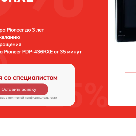
а Pioneer до 3 лет
 желанию
бращения
ра
Pioneer PDP-436RXE от 35 минут
я со специалистом
Оставить заявку
есь c
политикой конфиденциальности