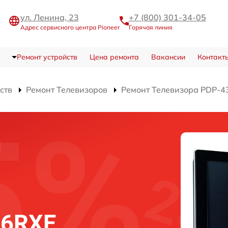
ул. Ленина, 23
+7 (800) 301-34-05
Адрес сервисного центра Pioneer
Горячая линия
Ремонт устройств
Цена ремонта
Вакансии
Контакт
ств
Ремонт Телевизоров
Ремонт Телевизора PDP-
и
36RXE