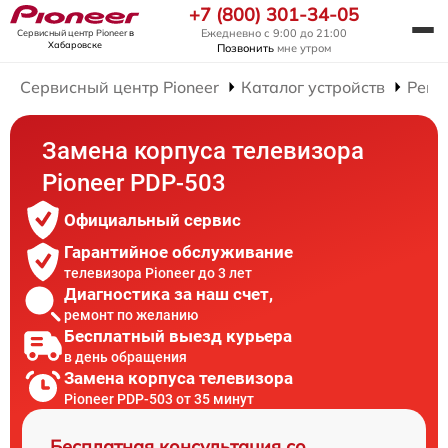
+7 (800) 301-34-05
Ежедневно с 9:00 до 21:00
Сервисный центр Pioneer
в
Хабаровске
Позвонить
мне утром
Сервисный центр Pioneer
Каталог устройств
Ремо
Замена корпуса телевизора
Pioneer PDP-503
Официальный сервис
Гарантийное обслуживание
телевизора Pioneer до 3 лет
Диагностика за наш счет,
ремонт по желанию
Бесплатный выезд курьера
в день обращения
Замена корпуса телевизора
Pioneer PDP-503 от 35 минут
Бесплатная консультация со