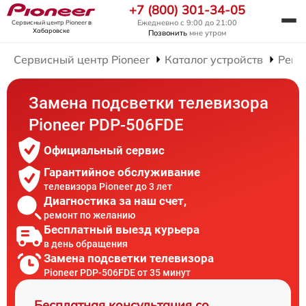
+7 (800) 301-34-05
Ежедневно с 9:00 до 21:00
Сервисный центр Pioneer
в
Хабаровске
Позвонить
мне утром
Сервисный центр Pioneer
Каталог устройств
Ремо
Замена подсветки телевизора
Pioneer PDP-506FDE
Официальный сервис
Гарантийное обслуживание
телевизора Pioneer до 3 лет
Диагностика за наш счет,
ремонт по желанию
Бесплатный выезд курьера
в день обращения
Замена подсветки телевизора
Pioneer PDP-506FDE от 35 минут
Бесплатная консультация со