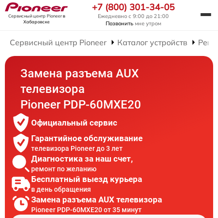
+7 (800) 301-34-05
Ежедневно с 9:00 до 21:00
Сервисный центр Pioneer
в
Хабаровске
Позвонить
мне утром
Сервисный центр Pioneer
Каталог устройств
Ремо
Замена разъема AUX
телевизора
Pioneer PDP-60MXE20
Официальный сервис
Гарантийное обслуживание
телевизора Pioneer до 3 лет
Диагностика за наш счет,
ремонт по желанию
Бесплатный выезд курьера
в день обращения
Замена разъема AUX телевизора
Pioneer PDP-60MXE20 от 35 минут