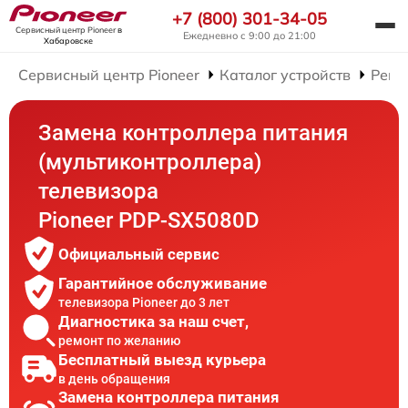
+7 (800) 301-34-05
Сервисный центр Pioneer
в
Ежедневно с 9:00 до 21:00
Хабаровске
Сервисный центр Pioneer
Каталог устройств
Ремо
Замена контроллера питания
(мультиконтроллера)
телевизора
Pioneer PDP-SX5080D
Официальный сервис
Гарантийное обслуживание
телевизора Pioneer до 3 лет
Диагностика за наш счет,
ремонт по желанию
Бесплатный выезд курьера
в день обращения
Замена контроллера питания