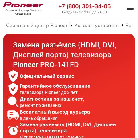
+7 (800) 301-34-05
Сервисный центр Pioneer
в
Ежедневно с 9:00 до 21:00
Хабаровске
Сервисный центр Pioneer
Каталог устройств
Ремо
Замена разъёмов (HDMI, DVI,
Дисплей порта) телевизора
Pioneer PRO-141FD
Официальный сервис
Гарантийное обслуживание
телевизора Pioneer до 3 лет
Диагностика за наш счет,
ремонт по желанию
Бесплатный выезд курьера
в день обращения
Замена разъёмов (HDMI, DVI, Дисплей
порта) телевизора
Pioneer PRO-141FD от 35 минут