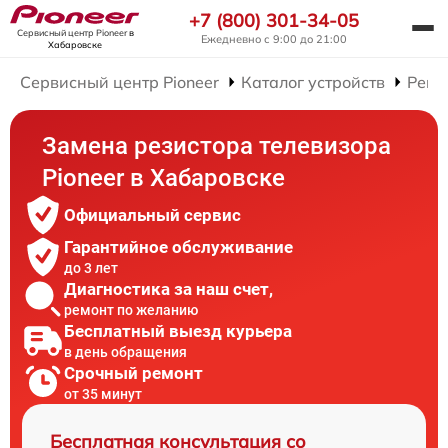
+7 (800) 301-34-05
Сервисный центр Pioneer
в
Ежедневно с 9:00 до 21:00
Хабаровске
Сервисный центр Pioneer
Каталог устройств
Ремо
Замена резистора телевизора
Pioneer в Хабаровске
Официальный сервис
Гарантийное обслуживание
до 3 лет
Диагностика за наш счет,
ремонт по желанию
Бесплатный выезд курьера
в день обращения
Срочный ремонт
от 35 минут
Бесплатная консультация со