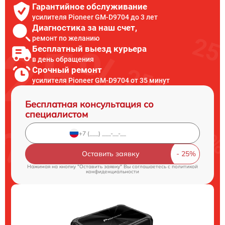
Гарантийное обслуживание
усилителя Pioneer GM-D9704 до 3 лет
Диагностика за наш счет,
ремонт по желанию
Бесплатный выезд курьера
в день обращения
Срочный ремонт
усилителя Pioneer GM-D9704 от 35 минут
Бесплатная консультация со
специалистом
Оставить заявку
Нажимая на кнопку "Оставить заявку" Вы соглашаетесь c
политикой
конфиденциальности