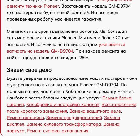
ремонту техники Pioneer
. Восстановить модель GM-D9704
для мастеров не будет новой задачей. На все виды
проведенных работ у нас имеется гарантия.
Минимальные сроки выполнения ремонта. Мы большая
сеть мастерских техники Pioneer. Мы имеем более 20 тыс.
запчастей. И возможно на наших складах
уже имеется
запчасть на модель GM-D9704
. При заказе ремонта на
сайте - предоставляется скидка -25%.
Знаем свое дело
Будьте уверены в профессионализме наших мастеров - они
с уверенностью выполнят ремонт Pioneer GM-D9704. По
данным наших мастеров в Хабаровске по ремонту Pioneer,
наиболее востребованы следующие услуги:
Ремонт блока
питания
,
Калибровка и настройка каналов
,
Восстановление
после короткого замыкания
,
Замена защитного реле
,
Ремонт разъемов
,
Замена предохранителей
,
Замена
дисплея
,
Замена силового трансформатора
,
Замена
корпуса
,
Ремонт системы охлаждения
.