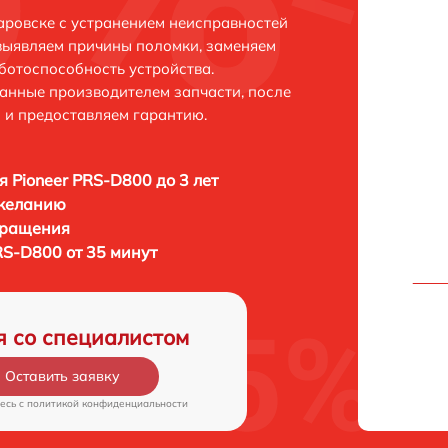
аровске с устранением неисправностей
выявляем причины поломки, заменяем
ботоспособность устройства.
анные производителем запчасти, после
 и предоставляем гарантию.
я Pioneer PRS-D800 до 3 лет
 желанию
бращения
RS-D800 от 35 минут
я со специалистом
Оставить заявку
есь c
политикой конфиденциальности