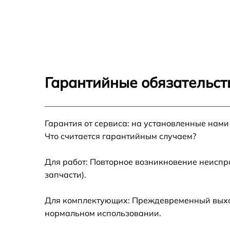
Замена дисплея Pioneer PRS-D800
Замена силового трансформатора Pioneer
PRS-D800
Замена корпуса Pioneer PRS-D800
Гарантийные обязательст
Ремонт системы охлаждения Pioneer PRS-
D800
Гарантия от сервиса: на установленные нами
Профилактическая чистка Pioneer PRS-D80
Что считается гарантийным случаем?
Ремонт цепей управления Pioneer PRS-D80
Для работ: Повторное возникновение неиспр
запчасти).
Прошивка Pioneer PRS-D800
Для комплектующих: Преждевременный выход 
Замена кнопки включения Pioneer PRS-D80
нормальном использовании.