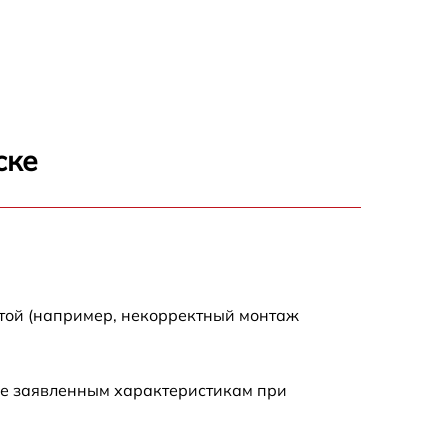
1800 р
3500 р
1000 р
ске
1500 р
700 р
2600 р
отой (например, некорректный монтаж
900 р
ие заявленным характеристикам при
700 р