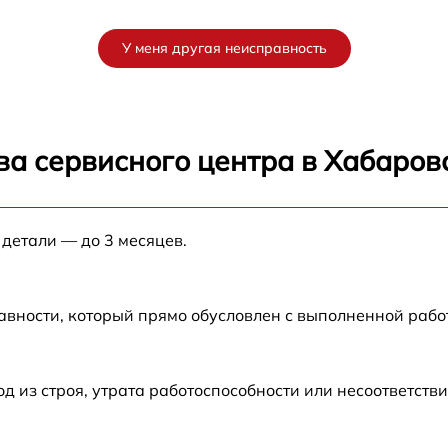
от 90 мин
У меня другая неисправность
от 180 мин
от 120 мин
ва сервисного центра в Хабаров
от 60 мин
 детали — до 3 месяцев.
0
от 120 мин
0
от 100 мин
авности, который прямо обусловлен с выполненной раб
от 120 мин
из строя, утрата работоспособности или несоответств
0
от 120 мин