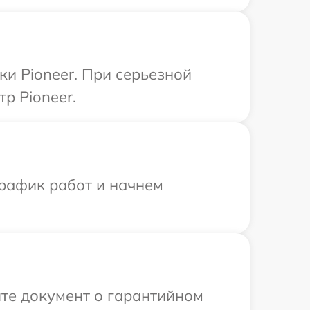
и Pioneer. При серьезной
р Pioneer.
график работ и начнем
те документ о гарантийном